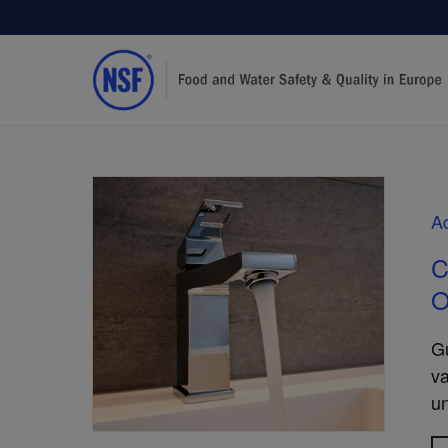
A
C
O
Gu
va
un