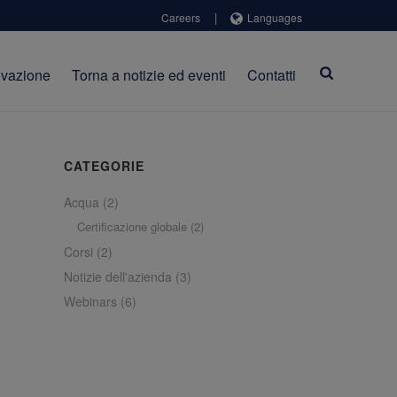
|
Careers
Languages
ovazione
Torna a notizie ed eventi
Contatti
CATEGORIE
Acqua
(2)
Certificazione globale
(2)
Corsi
(2)
Notizie dell'azienda
(3)
Webinars
(6)