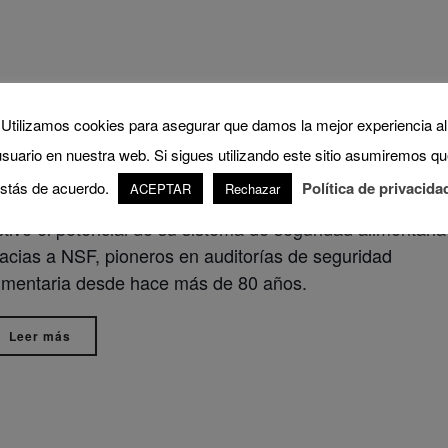
ditorías de seguridad alimentaria
abril 5, 2024
Utilizamos cookies para asegurar que damos la mejor experiencia al
ctualice su programa de auditoría de
usuario en nuestra web. Si sigues utilizando este sitio asumiremos qu
eguridad alimentaria con NSF
stás de acuerdo.
Política de privacida
ACEPTAR
Rechazar
tive el potencial de su sistema de seguridad alimentaria
acias a NSF, pioneros en auditorías de seguridad
limentaria desde hace más de 80 años.
Leer más