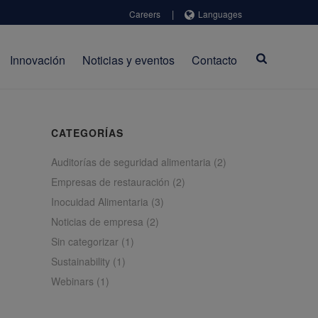
|
Careers
Languages
Innovación
Noticias y eventos
Contacto
CATEGORÍAS
Auditorías de seguridad alimentaria
(2)
Empresas de restauración
(2)
Inocuidad Alimentaria
(3)
Noticias de empresa
(2)
Sin categorizar
(1)
Sustainability
(1)
Webinars
(1)