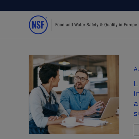
Au
L
i
a
s