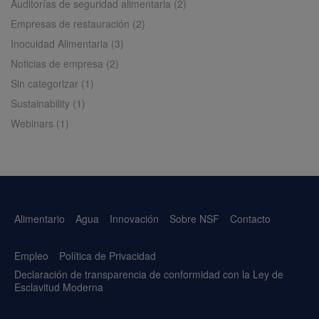
Auditorías de seguridad alimentaria
(2)
Empresas de restauración
(2)
Inocuidad Alimentaria
(3)
Noticias de empresa
(2)
Sin categorizar
(1)
Sustainability
(1)
Webinars
(1)
Alimentario
Agua
Innovación
Sobre NSF
Contacto
Empleo
Política de Privacidad
Declaración de transparencia de conformidad con la Ley de
Esclavitud Moderna