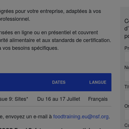
égrées pour votre entreprise, adaptées à vos
rofessionnel.
C
d
nsées en ligne ou en présentiel et couvrent
p
rité alimentaire et aux standards de certification.
 vos besoins spécifiques.
P
No
DATES
LANGUE
Ti
ue 9: Sites*
Du 16 au 17 Juillet
Français
Or
re, envoyez un e-mail à
foodtraining.eu@nsf.org
.
Co