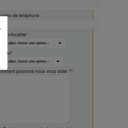
uméro de téléphone
e
gion/localité
*
ecteur
*
omment pouvons-nous vous aider ?
*