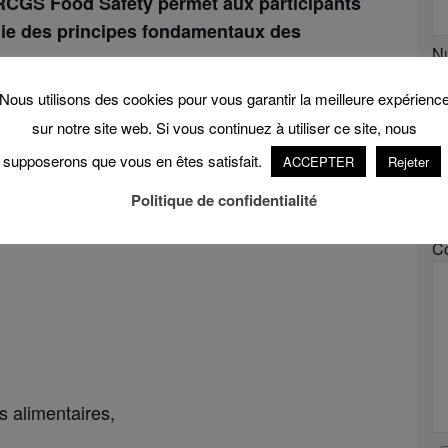
 BRCGS Food Safety permet aux participants
ie des principes fondamentaux des
N
Nous utilisons des cookies pour vous garantir la meilleure expérienc
vers des activités interactives basées sur des
Ré
sur notre site web. Si vous continuez à utiliser ce site, nous
 dont les auditeurs mèneront un audit
supposerons que vous en êtes satisfait.
ACCEPTER
Rejeter
S
Politique de confidentialité
onnaissance professionnelle du BRCGS
.
C
s alimentaires,