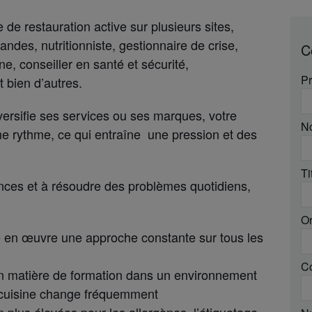
e restauration active sur plusieurs sites,
ndes, nutritionniste, gestionnaire de crise,
C
ne, conseiller en santé et sécurité,
P
t bien d’autres.
versifie ses services ou ses marques, votre
No
e rythme, ce qui entraîne une pression et des
Ti
nces et à résoudre des problèmes quotidiens,
Or
re en œuvre une approche constante sur tous les
Co
n matière de formation dans un environnement
e cuisine change fréquemment
 plus élevées pour les allergènes, l’étiquetage,