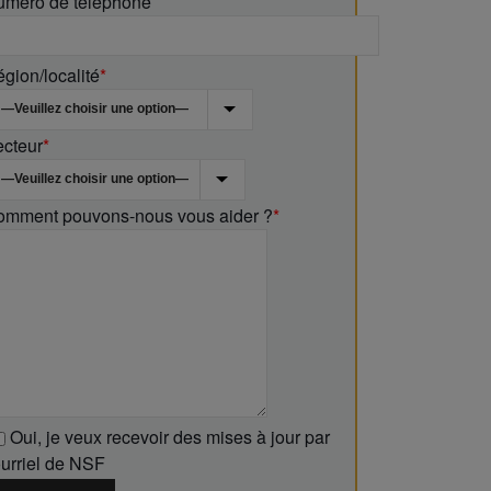
uméro de téléphone
gion/localité
*
ecteur
*
omment pouvons-nous vous aider ?
*
Oui
, je veux recevoir des mises à jour par
urriel de NSF