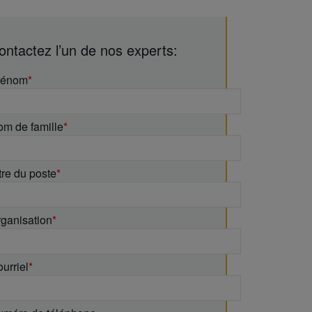
ontactez l’un de nos experts:
rénom
*
m de famille
*
tre du poste
*
ganisation
*
urriel
*