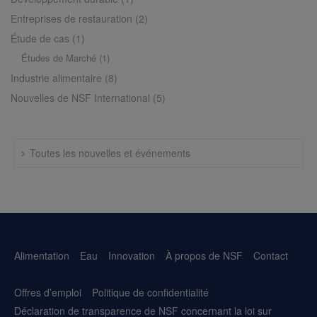
Entreprises de restauration
(2)
Étude de cas
(1)
Études de Marché
(1)
Industrie alimentaire
(8)
Nouvelles de NSF International
(5)
Toutes les nouvelles et événements
Alimentation
Eau
Innovation
À propos de NSF
Contact
Offres d’emploi
Politique de confidentialité
Déclaration de transparence de NSF concernant la loi sur