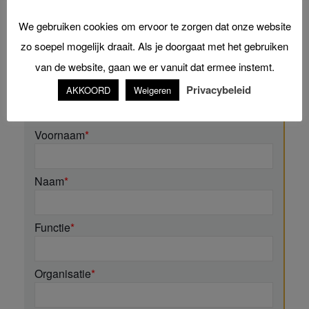
online
We gebruiken cookies om ervoor te zorgen dat onze website
zo soepel mogelijk draait. Als je doorgaat met het gebruiken
van de website, gaan we er vanuit dat ermee instemt.
Neem contact op met een van onze
Privacybeleid
AKKOORD
Weigeren
experts:
Voornaam
*
Naam
*
Functie
*
Organisatie
*