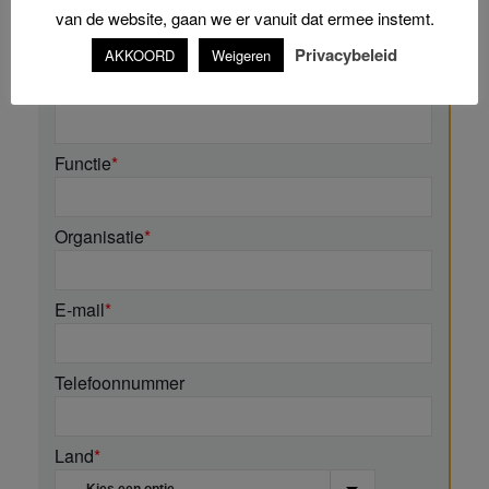
Voornaam
*
van de website, gaan we er vanuit dat ermee instemt.
Privacybeleid
AKKOORD
Weigeren
Naam
*
Functie
*
Organisatie
*
E-mail
*
Telefoonnummer
Land
*