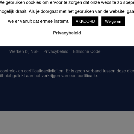
e gebruiken cookies om ervoor te zorgen dat onze website zo soep
ogelijk draait. Als je doorgaat met het gebruiken van de website, ga
we er vanuit dat ermee instemt.
AKKOORD
Weigeren
Privacybeleid
Werken bij NSF
Privacybeleid
Ethische Code
 controle- en certificatieactiviteiten. Er is geen verband tussen deze d
 niet gelinkt aan het verkrijgen van een certificatie.