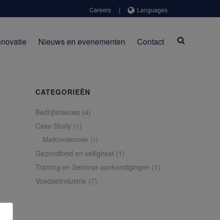
|
Careers
Languages
nnovatie
Nieuws en evenementen
Contact
CATEGORIEËN
Bedrijfsnieuws
(4)
Case Study
(1)
Marktonderzoek
(1)
Gezondheid en veiligheid
(1)
s
Training en Seminar-aankondigingen
(1)
Voedselindustrie
(7)