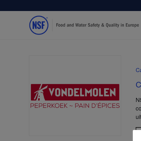
C
C
NS
c
ui