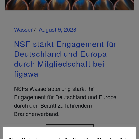
Wasser
August 9, 2023
NSF stärkt Engagement für
Deutschland und Europa
durch Mitgliedschaft bei
figawa
NSFs Wasserabteilung stärkt ihr
Engagement für Deutschland und Europa
durch den Beitritt zu führendem
Branchenverband.
Lesen Sie mehr