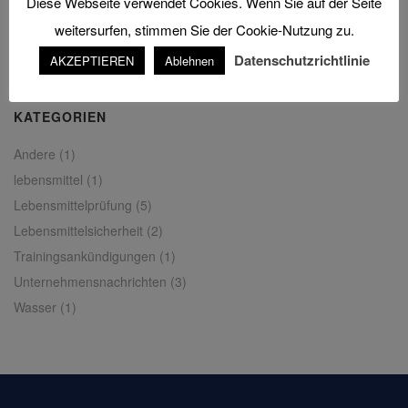
Diese Webseite verwendet Cookies. Wenn Sie auf der Seite
weitersurfen, stimmen Sie der Cookie-Nutzung zu.
Datenschutzrichtlinie
AKZEPTIEREN
Ablehnen
KATEGORIEN
Andere
(1)
lebensmittel
(1)
Lebensmittelprüfung
(5)
Lebensmittelsicherheit
(2)
Trainingsankündigungen
(1)
Unternehmensnachrichten
(3)
Wasser
(1)