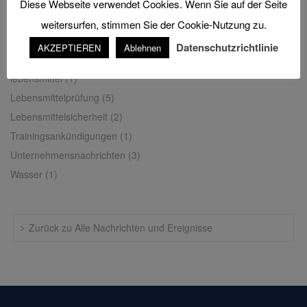
Diese Webseite verwendet Cookies. Wenn Sie auf der Seite
weitersurfen, stimmen Sie der Cookie-Nutzung zu.
KATEGORIEN
Datenschutzrichtlinie
AKZEPTIEREN
Ablehnen
Andere
(1)
lebensmittel
(1)
Lebensmittelprüfung
(5)
Lebensmittelsicherheit
(2)
Trainingsankündigungen
(1)
Unternehmensnachrichten
(3)
Wasser
(1)
Zurück zu Alle Nachrichten und Ereignisse