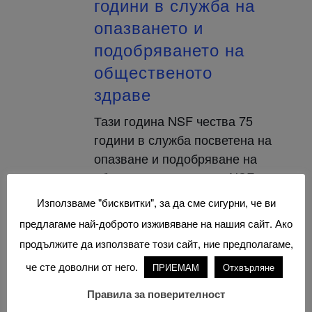
години в служба на
опазването и
подобряването на
общественото
здраве
Тази година NSF чества 75
години в служба посветена на
опазване и подобряване на
общественото здраве. NSF е
основана през 1944 към
Използваме "бисквитки", за да сме сигурни, че ви
University of Michigan’s School
предлагаме най-доброто изживяване на нашия сайт. Ако
по Обществено здраве, като
продължите да използвате този сайт, ние предполагаме,
малка [...]
че сте доволни от него.
ПРИЕМАМ
Отхвърляне
Правила за поверителност
Прочетете още